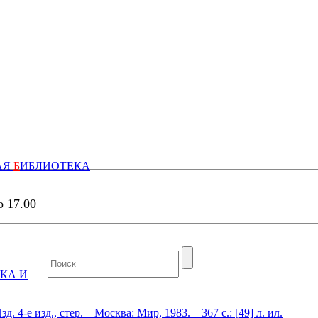
АЯ
Б
ИБЛИОТЕКА
о 17.00
КА И
4-е изд., стер. – Москва: Мир, 1983. – 367 с.: [49] л. ил.