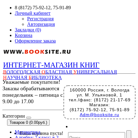
8 (8172) 75-92-12, 75-91-89
Личный кабинет
Регистрация
Авторизация
Закладки (0)
Корзина
Оформление заказа
ИНТЕРНЕТ-МАГАЗИН КНИГ
В
ОЛОГОДСКАЯ
О
БЛАСТНАЯ
У
НИВЕРСАЛЬНАЯ
Н
АУЧНАЯ
Б
ИБЛИОТЕКА
Уважаемые покупатели!
Заказы обрабатываются
160000 Россия, г. Вологда
понедельник – пятница с
ул. М. Ульяновой, 1
тел./факс: (8172) 21-17-69
9.00 до 17.00
Магазин:
(8172) 75-92-12, 75-91-89
Adm@booksite.ru
Категории
Товаров 0 (0.00руб.)
Математика
Ваша корзина пуста!
Алгебра: 7 класс: в 2