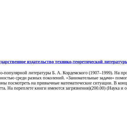
арственное издательство технико-теоретической литературы, 
но-популярной литературы Б. А. Кордемского (1907–1999). На п
ностью среди разных поколений. «Занимательные задачи» помог
ны посмотреть на привычные математические ситуации. В конц
а. На переплете книги имеются загрязнения)(200.00) (Наука и об