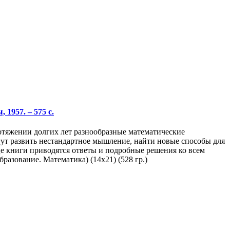
1957. – 575 с.
ротяжении долгих лет разнообразные математические
ут развить нестандартное мышление, найти новые способы для
е книги приводятся ответы и подробные решения ко всем
разование. Математика) (14х21) (528 гр.)