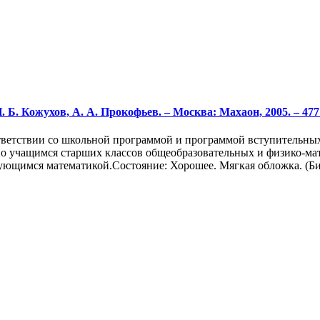
Б. Кожухов, А. А. Прокофьев. – Москва: Махаон, 2005. – 477 
ветствии со школьной программой и программой вступительных 
но учащимся старших классов общеобразовательных и физико-мат
сующимся математикой.Состояние: Хорошее. Мягкая обложка. (Б