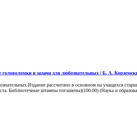
оловоломки и задачи для любознательных / Б. А. Кордемский, А
ознательных.Издание рассчитано в основном на учащихся старш
ста. Библиотечные штампы погашены)(100.00) (Наука и образован