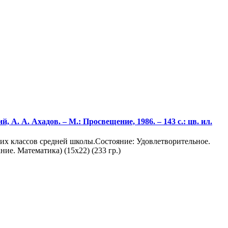
. А. Ахадов. – М.: Просвещение, 1986. – 143 с.: цв. ил.
их классов средней школы.Состояние: Удовлетворительное.
ие. Математика) (15х22) (233 гр.)