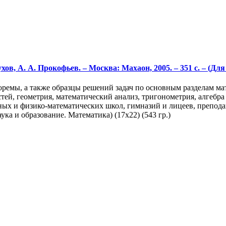
ов, А. А. Прокофьев. – Москва: Махаон, 2005. – 351 с. – (Дл
оремы, а также образцы решений задач по основным разделам ма
стей, геометрия, математический анализ, тригонометрия, алге
ных и физико-математических школ, гимназий и лицеев, препода
ка и образование. Математика) (17х22) (543 гр.)