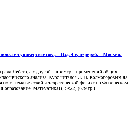
остей университетов]. – Изд. 4-е, перераб. – Москва:
грала Лебега, а с другой – примеры применений общих
лассического анализа. Курс читался Л. Н. Колмогоровым на
я по математической и теоретической физике на Физическом
 образование. Математика) (15х22) (679 гр.)