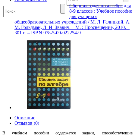
Сборник задач по алгебре для
8-9 классов : Учебное пособие
для учащихся
общеобразовательных учреждений / М. Л. Галицкий, А.
М. Гольдман, Л. И. Звавич. – М. : Просвещение, 2010. –
301 с. – ISBN 978-5-09-022254-9
Описание
Отзывов (0)
В учебном пособии содержатся задачи, способствующие