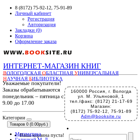
8 (8172) 75-92-12, 75-91-89
Личный кабинет
Регистрация
Авторизация
Закладки (0)
Корзина
Оформление заказа
ИНТЕРНЕТ-МАГАЗИН КНИГ
В
ОЛОГОДСКАЯ
О
БЛАСТНАЯ
У
НИВЕРСАЛЬНАЯ
Н
АУЧНАЯ
Б
ИБЛИОТЕКА
Уважаемые покупатели!
Заказы обрабатываются
160000 Россия, г. Вологда
понедельник – пятница с
ул. М. Ульяновой, 1
тел./факс: (8172) 21-17-69
9.00 до 17.00
Магазин:
(8172) 75-92-12, 75-91-89
Adm@booksite.ru
Категории
Товаров 0 (0.00руб.)
Математика
Ваша корзина пуста!
Галицкий М. Л.