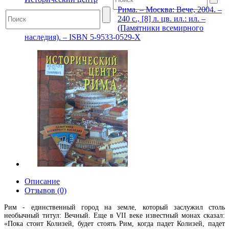
Рима. – Москва: Вече, 2004. –
240 с., [8] л. цв. ил.: ил. –
(Памятники всемирного
наследия). – ISBN 5-9533-0529-X
Описание
Отзывов (0)
Рим - единственный город на земле, который заслужил столь
необычный титул: Вечный. Еще в VII веке известный монах сказал:
«Пока стоит Колизей, будет стоять Рим, когда падет Колизей, падет