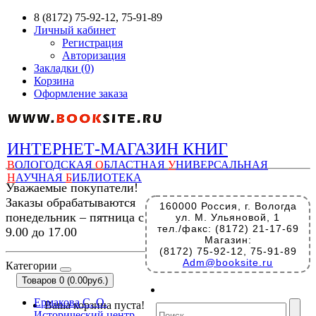
8 (8172) 75-92-12, 75-91-89
Личный кабинет
Регистрация
Авторизация
Закладки (0)
Корзина
Оформление заказа
ИНТЕРНЕТ-МАГАЗИН КНИГ
В
ОЛОГОДСКАЯ
О
БЛАСТНАЯ
У
НИВЕРСАЛЬНАЯ
Н
АУЧНАЯ
Б
ИБЛИОТЕКА
Уважаемые покупатели!
Заказы обрабатываются
160000 Россия, г. Вологда
понедельник – пятница с
ул. М. Ульяновой, 1
тел./факс: (8172) 21-17-69
9.00 до 17.00
Магазин:
(8172) 75-92-12, 75-91-89
Adm@booksite.ru
Категории
Товаров 0 (0.00руб.)
Ермакова С. О.
Ваша корзина пуста!
Исторический центр