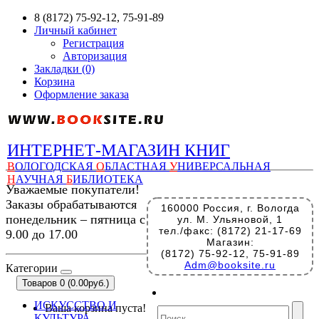
8 (8172) 75-92-12, 75-91-89
Личный кабинет
Регистрация
Авторизация
Закладки (0)
Корзина
Оформление заказа
ИНТЕРНЕТ-МАГАЗИН КНИГ
В
ОЛОГОДСКАЯ
О
БЛАСТНАЯ
У
НИВЕРСАЛЬНАЯ
Н
АУЧНАЯ
Б
ИБЛИОТЕКА
Уважаемые покупатели!
Заказы обрабатываются
160000 Россия, г. Вологда
понедельник – пятница с
ул. М. Ульяновой, 1
тел./факс: (8172) 21-17-69
9.00 до 17.00
Магазин:
(8172) 75-92-12, 75-91-89
Adm@booksite.ru
Категории
Товаров 0 (0.00руб.)
ИСКУССТВО И
Ваша корзина пуста!
КУЛЬТУРА