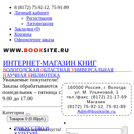
8 (8172) 75-92-12, 75-91-89
Личный кабинет
Регистрация
Авторизация
Закладки (0)
Корзина
Оформление заказа
ИНТЕРНЕТ-МАГАЗИН КНИГ
В
ОЛОГОДСКАЯ
О
БЛАСТНАЯ
У
НИВЕРСАЛЬНАЯ
Н
АУЧНАЯ
Б
ИБЛИОТЕКА
Уважаемые покупатели!
Заказы обрабатываются
160000 Россия, г. Вологда
понедельник – пятница с
ул. М. Ульяновой, 1
тел./факс: (8172) 21-17-69
9.00 до 17.00
Магазин:
(8172) 75-92-12, 75-91-89
Adm@booksite.ru
Категории
Товаров 0 (0.00руб.)
ИСКУССТВО И
Ваша корзина пуста!
КУЛЬТУРА