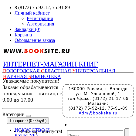
8 (8172) 75-92-12, 75-91-89
Личный кабинет
Регистрация
Авторизация
Закладки (0)
Корзина
Оформление заказа
ИНТЕРНЕТ-МАГАЗИН КНИГ
В
ОЛОГОДСКАЯ
О
БЛАСТНАЯ
У
НИВЕРСАЛЬНАЯ
Н
АУЧНАЯ
Б
ИБЛИОТЕКА
Уважаемые покупатели!
Заказы обрабатываются
160000 Россия, г. Вологда
понедельник – пятница с
ул. М. Ульяновой, 1
тел./факс: (8172) 21-17-69
9.00 до 17.00
Магазин:
(8172) 75-92-12, 75-91-89
Adm@booksite.ru
Категории
Товаров 0 (0.00руб.)
ИСКУССТВО И
Ваша корзина пуста!
КУЛЬТУРА