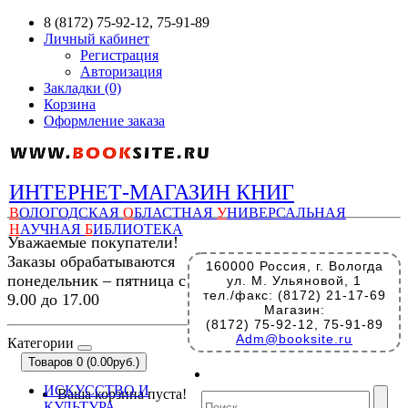
8 (8172) 75-92-12, 75-91-89
Личный кабинет
Регистрация
Авторизация
Закладки (0)
Корзина
Оформление заказа
ИНТЕРНЕТ-МАГАЗИН КНИГ
В
ОЛОГОДСКАЯ
О
БЛАСТНАЯ
У
НИВЕРСАЛЬНАЯ
Н
АУЧНАЯ
Б
ИБЛИОТЕКА
Уважаемые покупатели!
Заказы обрабатываются
160000 Россия, г. Вологда
понедельник – пятница с
ул. М. Ульяновой, 1
тел./факс: (8172) 21-17-69
9.00 до 17.00
Магазин:
(8172) 75-92-12, 75-91-89
Adm@booksite.ru
Категории
Товаров 0 (0.00руб.)
ИСКУССТВО И
Ваша корзина пуста!
КУЛЬТУРА