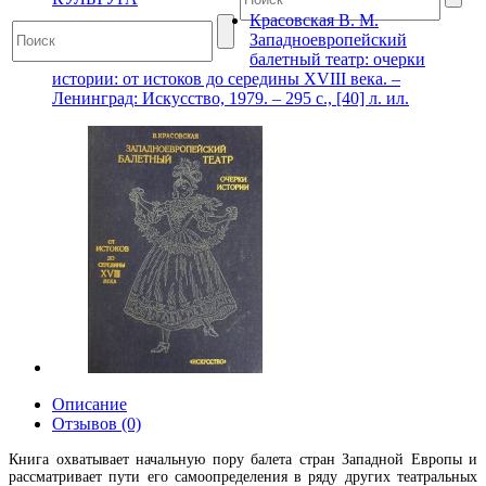
Красовская В. М.
Западноевропейский
балетный театр: очерки
истории: от истоков до середины XVIII века. –
Ленинград: Искусство, 1979. – 295 с., [40] л. ил.
Описание
Отзывов (0)
Книга охватывает начальную пору балета стран Западной Европы и
рассматривает пути его самоопределения в ряду других театральных