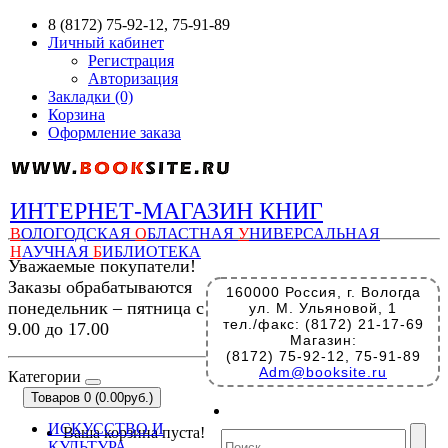
8 (8172) 75-92-12, 75-91-89
Личный кабинет
Регистрация
Авторизация
Закладки (0)
Корзина
Оформление заказа
ИНТЕРНЕТ-МАГАЗИН КНИГ
В
ОЛОГОДСКАЯ
О
БЛАСТНАЯ
У
НИВЕРСАЛЬНАЯ
Н
АУЧНАЯ
Б
ИБЛИОТЕКА
Уважаемые покупатели!
Заказы обрабатываются
160000 Россия, г. Вологда
понедельник – пятница с
ул. М. Ульяновой, 1
тел./факс: (8172) 21-17-69
9.00 до 17.00
Магазин:
(8172) 75-92-12, 75-91-89
Adm@booksite.ru
Категории
Товаров 0 (0.00руб.)
ИСКУССТВО И
Ваша корзина пуста!
КУЛЬТУРА