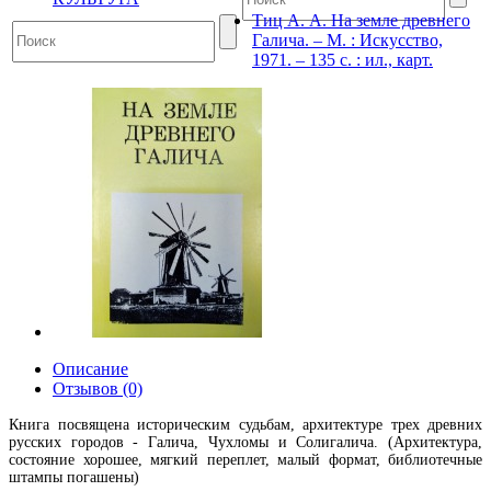
Тиц А. А. На земле древнего
Галича. – М. : Искусство,
1971. – 135 с. : ил., карт.
Описание
Отзывов (0)
Книга посвящена историческим судьбам, архитектуре трех древних
русских городов - Галича, Чухломы и Солигалича. (Архитектура,
состояние хорошее, мягкий переплет, малый формат, библиотечные
штампы погашены)