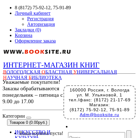
8 (8172) 75-92-12, 75-91-89
Личный кабинет
Регистрация
Авторизация
Закладки (0)
Корзина
Оформление заказа
ИНТЕРНЕТ-МАГАЗИН КНИГ
В
ОЛОГОДСКАЯ
О
БЛАСТНАЯ
У
НИВЕРСАЛЬНАЯ
Н
АУЧНАЯ
Б
ИБЛИОТЕКА
Уважаемые покупатели!
Заказы обрабатываются
160000 Россия, г. Вологда
понедельник – пятница с
ул. М. Ульяновой, 1
тел./факс: (8172) 21-17-69
9.00 до 17.00
Магазин:
(8172) 75-92-12, 75-91-89
Adm@booksite.ru
Категории
Товаров 0 (0.00руб.)
ИСКУССТВО И
Ваша корзина пуста!
КУЛЬТУРА