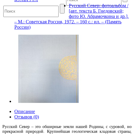
Русский Север: фотоальбом /
[авт. текста Б. Гнедовский;
фото Ю. Абрамочкина и др.].
– М.: Советская Россия, 1972. – 160 с.: ил. – (Память
России)
Описание
Отзывов (0)
Русский Север – это обширные земли нашей Родины, с суровой, но
прекрасной природой. Крупнейшая геологическая кладовая страны,