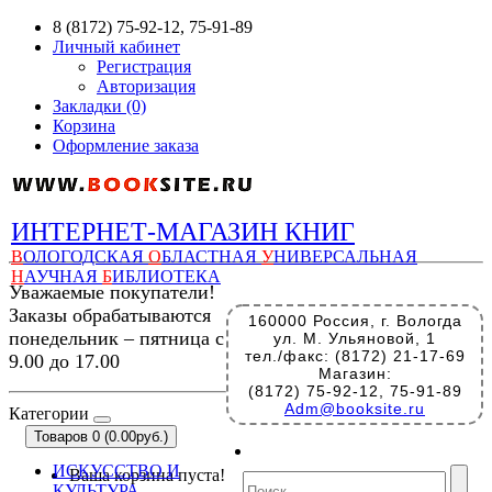
8 (8172) 75-92-12, 75-91-89
Личный кабинет
Регистрация
Авторизация
Закладки (0)
Корзина
Оформление заказа
ИНТЕРНЕТ-МАГАЗИН КНИГ
В
ОЛОГОДСКАЯ
О
БЛАСТНАЯ
У
НИВЕРСАЛЬНАЯ
Н
АУЧНАЯ
Б
ИБЛИОТЕКА
Уважаемые покупатели!
Заказы обрабатываются
160000 Россия, г. Вологда
понедельник – пятница с
ул. М. Ульяновой, 1
тел./факс: (8172) 21-17-69
9.00 до 17.00
Магазин:
(8172) 75-92-12, 75-91-89
Adm@booksite.ru
Категории
Товаров 0 (0.00руб.)
ИСКУССТВО И
Ваша корзина пуста!
КУЛЬТУРА