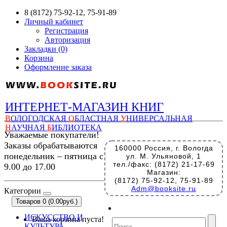
8 (8172) 75-92-12, 75-91-89
Личный кабинет
Регистрация
Авторизация
Закладки (0)
Корзина
Оформление заказа
ИНТЕРНЕТ-МАГАЗИН КНИГ
В
ОЛОГОДСКАЯ
О
БЛАСТНАЯ
У
НИВЕРСАЛЬНАЯ
Н
АУЧНАЯ
Б
ИБЛИОТЕКА
Уважаемые покупатели!
Заказы обрабатываются
160000 Россия, г. Вологда
понедельник – пятница с
ул. М. Ульяновой, 1
тел./факс: (8172) 21-17-69
9.00 до 17.00
Магазин:
(8172) 75-92-12, 75-91-89
Adm@booksite.ru
Категории
Товаров 0 (0.00руб.)
ИСКУССТВО И
Ваша корзина пуста!
КУЛЬТУРА