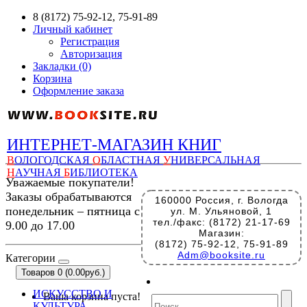
8 (8172) 75-92-12, 75-91-89
Личный кабинет
Регистрация
Авторизация
Закладки (0)
Корзина
Оформление заказа
ИНТЕРНЕТ-МАГАЗИН КНИГ
В
ОЛОГОДСКАЯ
О
БЛАСТНАЯ
У
НИВЕРСАЛЬНАЯ
Н
АУЧНАЯ
Б
ИБЛИОТЕКА
Уважаемые покупатели!
Заказы обрабатываются
160000 Россия, г. Вологда
понедельник – пятница с
ул. М. Ульяновой, 1
тел./факс: (8172) 21-17-69
9.00 до 17.00
Магазин:
(8172) 75-92-12, 75-91-89
Adm@booksite.ru
Категории
Товаров 0 (0.00руб.)
ИСКУССТВО И
Ваша корзина пуста!
КУЛЬТУРА