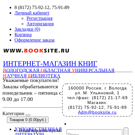
8 (8172) 75-92-12, 75-91-89
Личный кабинет
Регистрация
Авторизация
Закладки (0)
Корзина
Оформление заказа
ИНТЕРНЕТ-МАГАЗИН КНИГ
В
ОЛОГОДСКАЯ
О
БЛАСТНАЯ
У
НИВЕРСАЛЬНАЯ
Н
АУЧНАЯ
Б
ИБЛИОТЕКА
Уважаемые покупатели!
Заказы обрабатываются
160000 Россия, г. Вологда
понедельник – пятница с
ул. М. Ульяновой, 1
тел./факс: (8172) 21-17-69
9.00 до 17.00
Магазин:
(8172) 75-92-12, 75-91-89
Adm@booksite.ru
Категории
Товаров 0 (0.00руб.)
ХУДОЖЕСТВЕННАЯ
Ваша корзина пуста!
ЛИТЕРАТУРА