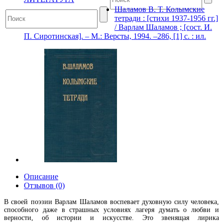
Шаламов В. Т. Колымские
тетради : [стихи 1937-1956 гг.]
/ Варлам Шаламов ; [сост. И.
П. Сиротинская]. – М.: Версты, 1994. –286, [1] с. : ил.
Описание
Отзывов (0)
В своей поэзии Варлам Шаламов воспевает духовную силу человека,
способного даже в страшных условиях лагеря думать о любви и
верности, об истории и искусстве. Это звенящая лирика