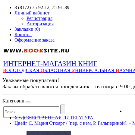
8 (8172) 75-92-12, 75-91-89
Личный кабинет
Регистрация
Авторизация
Закладки (0)
Корзина
Оформление заказа
ИНТЕРНЕТ-МАГАЗИН КНИГ
В
ОЛОГОДСКАЯ
О
БЛАСТНАЯ
У
НИВЕРСАЛЬНАЯ
Н
АУЧН
Уважаемые покупатели!
Заказы обрабатываются понедельник – пятница с 9.00 д
Категории
ХУДОЖЕСТВЕННАЯ ЛИТЕРАТУРА
Цвейг С. Мария Стюарт / [пер. с нем. Р. Гальпериной]. – М