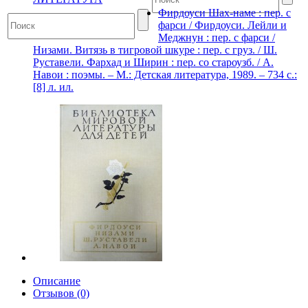
Фирдоуси Шах-наме : пер. с
фарси / Фирдоуси. Лейли и
Меджнун : пер. с фарси /
Низами. Витязь в тигровой шкуре : пер. с груз. / Ш.
Руставели. Фархад и Ширин : пер. со староузб. / А.
Навои : поэмы. – М.: Детская литература, 1989. – 734 с.:
[8] л. ил.
Описание
Отзывов (0)