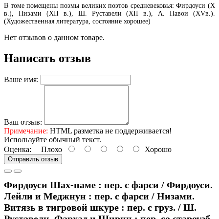
В томе помещены поэмы великих поэтов средневековья: Фирдоуси (X
в.), Низами (XII в.), Ш. Руставели (XII в.), А. Навои (XVв.).
(Художественная литература, состояние хорошее)
Нет отзывов о данном товаре.
Написать отзыв
Ваше имя:
Ваш отзыв:
Примечание:
HTML разметка не поддерживается!
Используйте обычный текст.
Оценка:
Плохо
Хорошо
Отправить отзыв
Фирдоуси Шах-наме : пер. с фарси / Фирдоуси.
Лейли и Меджнун : пер. с фарси / Низами.
Витязь в тигровой шкуре : пер. с груз. / Ш.
Руставели. Фархад и Ширин : пер. со староузб.