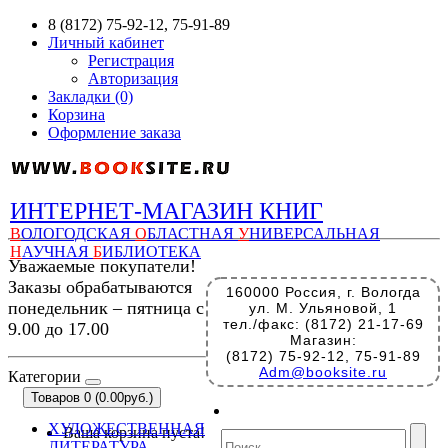
8 (8172) 75-92-12, 75-91-89
Личный кабинет
Регистрация
Авторизация
Закладки (0)
Корзина
Оформление заказа
ИНТЕРНЕТ-МАГАЗИН КНИГ
В
ОЛОГОДСКАЯ
О
БЛАСТНАЯ
У
НИВЕРСАЛЬНАЯ
Н
АУЧНАЯ
Б
ИБЛИОТЕКА
Уважаемые покупатели!
Заказы обрабатываются
160000 Россия, г. Вологда
понедельник – пятница с
ул. М. Ульяновой, 1
тел./факс: (8172) 21-17-69
9.00 до 17.00
Магазин:
(8172) 75-92-12, 75-91-89
Adm@booksite.ru
Категории
Товаров 0 (0.00руб.)
ХУДОЖЕСТВЕННАЯ
Ваша корзина пуста!
ЛИТЕРАТУРА