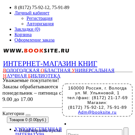
8 (8172) 75-92-12, 75-91-89
Личный кабинет
Регистрация
Авторизация
Закладки (0)
Корзина
Оформление заказа
ИНТЕРНЕТ-МАГАЗИН КНИГ
В
ОЛОГОДСКАЯ
О
БЛАСТНАЯ
У
НИВЕРСАЛЬНАЯ
Н
АУЧНАЯ
Б
ИБЛИОТЕКА
Уважаемые покупатели!
Заказы обрабатываются
160000 Россия, г. Вологда
понедельник – пятница с
ул. М. Ульяновой, 1
тел./факс: (8172) 21-17-69
9.00 до 17.00
Магазин:
(8172) 75-92-12, 75-91-89
Adm@booksite.ru
Категории
Товаров 0 (0.00руб.)
ХУДОЖЕСТВЕННАЯ
Ваша корзина пуста!
ЛИТЕРАТУРА