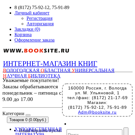
8 (8172) 75-92-12, 75-91-89
Личный кабинет
Регистрация
Авторизация
Закладки (0)
Корзина
Оформление заказа
ИНТЕРНЕТ-МАГАЗИН КНИГ
В
ОЛОГОДСКАЯ
О
БЛАСТНАЯ
У
НИВЕРСАЛЬНАЯ
Н
АУЧНАЯ
Б
ИБЛИОТЕКА
Уважаемые покупатели!
Заказы обрабатываются
160000 Россия, г. Вологда
понедельник – пятница с
ул. М. Ульяновой, 1
тел./факс: (8172) 21-17-69
9.00 до 17.00
Магазин:
(8172) 75-92-12, 75-91-89
Adm@booksite.ru
Категории
Товаров 0 (0.00руб.)
ХУДОЖЕСТВЕННАЯ
Ваша корзина пуста!
ЛИТЕРАТУРА