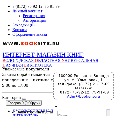
8 (8172) 75-92-12, 75-91-89
Личный кабинет
Регистрация
Авторизация
Закладки (0)
Корзина
Оформление заказа
ИНТЕРНЕТ-МАГАЗИН КНИГ
В
ОЛОГОДСКАЯ
О
БЛАСТНАЯ
У
НИВЕРСАЛЬНАЯ
Н
АУЧНАЯ
Б
ИБЛИОТЕКА
Уважаемые покупатели!
Заказы обрабатываются
160000 Россия, г. Вологда
понедельник – пятница с
ул. М. Ульяновой, 1
тел./факс: (8172) 21-17-69
9.00 до 17.00
Магазин:
(8172) 75-92-12, 75-91-89
Adm@booksite.ru
Категории
Товаров 0 (0.00руб.)
ХУДОЖЕСТВЕННАЯ
Ваша корзина пуста!
ЛИТЕРАТУРА