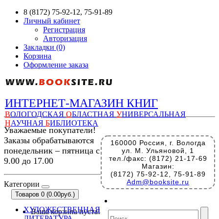
8 (8172) 75-92-12, 75-91-89
Личный кабинет
Регистрация
Авторизация
Закладки (0)
Корзина
Оформление заказа
ИНТЕРНЕТ-МАГАЗИН КНИГ
В
ОЛОГОДСКАЯ
О
БЛАСТНАЯ
У
НИВЕРСАЛЬНАЯ
Н
АУЧНАЯ
Б
ИБЛИОТЕКА
Уважаемые покупатели!
Заказы обрабатываются
160000 Россия, г. Вологда
понедельник – пятница с
ул. М. Ульяновой, 1
тел./факс: (8172) 21-17-69
9.00 до 17.00
Магазин:
(8172) 75-92-12, 75-91-89
Adm@booksite.ru
Категории
Товаров 0 (0.00руб.)
ХУДОЖЕСТВЕННАЯ
Ваша корзина пуста!
ЛИТЕРАТУРА