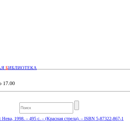
АЯ
Б
ИБЛИОТЕКА
о 17.00
ева, 1998. – 495 с. – (Красная стрела). – ISBN 5-87322-867-1