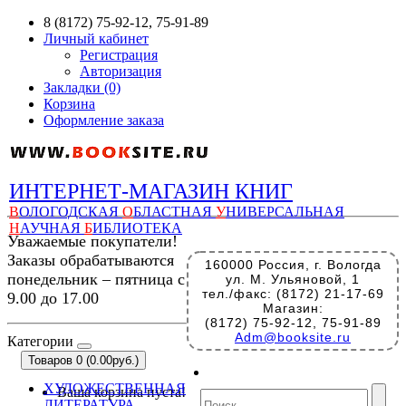
8 (8172) 75-92-12, 75-91-89
Личный кабинет
Регистрация
Авторизация
Закладки (0)
Корзина
Оформление заказа
ИНТЕРНЕТ-МАГАЗИН КНИГ
В
ОЛОГОДСКАЯ
О
БЛАСТНАЯ
У
НИВЕРСАЛЬНАЯ
Н
АУЧНАЯ
Б
ИБЛИОТЕКА
Уважаемые покупатели!
Заказы обрабатываются
160000 Россия, г. Вологда
понедельник – пятница с
ул. М. Ульяновой, 1
тел./факс: (8172) 21-17-69
9.00 до 17.00
Магазин:
(8172) 75-92-12, 75-91-89
Adm@booksite.ru
Категории
Товаров 0 (0.00руб.)
ХУДОЖЕСТВЕННАЯ
Ваша корзина пуста!
ЛИТЕРАТУРА