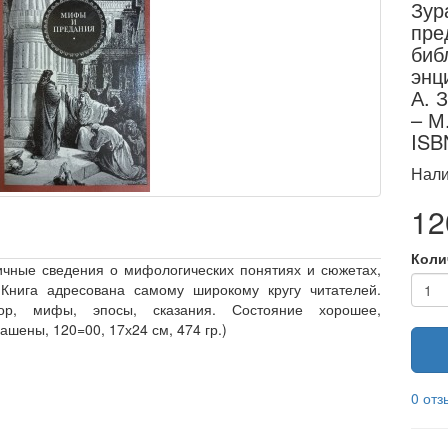
Зур
пре
биб
энц
А. 
– М.
ISB
Нали
12
Коли
ичные сведения о мифологических понятиях и сюжетах,
 Книга адресована самому широкому кругу читателей.
лор, мифы, эпосы, сказания. Состояние хорошее,
шены, 120=00, 17х24 см, 474 гр.)
0 отз