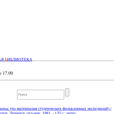
АЯ
Б
ИБЛИОТЕКА
о 17.00
хоны: (по материалам студенческих фольклорных экспедиций) /
ор, Ленингр. отд-ние, 1981. - 135 с.: ноты.