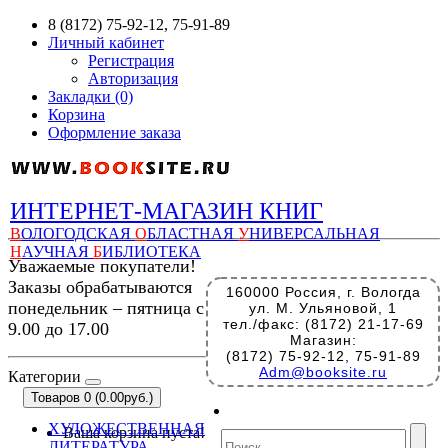
8 (8172) 75-92-12, 75-91-89
Личный кабинет
Регистрация
Авторизация
Закладки (0)
Корзина
Оформление заказа
ИНТЕРНЕТ-МАГАЗИН КНИГ
В
ОЛОГОДСКАЯ
О
БЛАСТНАЯ
У
НИВЕРСАЛЬНАЯ
Н
АУЧНАЯ
Б
ИБЛИОТЕКА
Уважаемые покупатели!
Заказы обрабатываются
160000 Россия, г. Вологда
понедельник – пятница с
ул. М. Ульяновой, 1
тел./факс: (8172) 21-17-69
9.00 до 17.00
Магазин:
(8172) 75-92-12, 75-91-89
Adm@booksite.ru
Категории
Товаров 0 (0.00руб.)
ХУДОЖЕСТВЕННАЯ
Ваша корзина пуста!
ЛИТЕРАТУРА