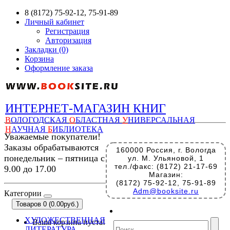
8 (8172) 75-92-12, 75-91-89
Личный кабинет
Регистрация
Авторизация
Закладки (0)
Корзина
Оформление заказа
ИНТЕРНЕТ-МАГАЗИН КНИГ
В
ОЛОГОДСКАЯ
О
БЛАСТНАЯ
У
НИВЕРСАЛЬНАЯ
Н
АУЧНАЯ
Б
ИБЛИОТЕКА
Уважаемые покупатели!
Заказы обрабатываются
160000 Россия, г. Вологда
понедельник – пятница с
ул. М. Ульяновой, 1
тел./факс: (8172) 21-17-69
9.00 до 17.00
Магазин:
(8172) 75-92-12, 75-91-89
Adm@booksite.ru
Категории
Товаров 0 (0.00руб.)
ХУДОЖЕСТВЕННАЯ
Ваша корзина пуста!
ЛИТЕРАТУРА