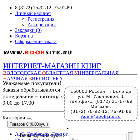
8 (8172) 75-92-12, 75-91-89
Личный кабинет
Регистрация
Авторизация
Закладки (0)
Корзина
Оформление заказа
ИНТЕРНЕТ-МАГАЗИН КНИГ
В
ОЛОГОДСКАЯ
О
БЛАСТНАЯ
У
НИВЕРСАЛЬНАЯ
Н
АУЧНАЯ
Б
ИБЛИОТЕКА
Уважаемые покупатели!
Заказы обрабатываются
160000 Россия, г. Вологда
понедельник – пятница с
ул. М. Ульяновой, 1
тел./факс: (8172) 21-17-69
9.00 до 17.00
Магазин:
(8172) 75-92-12, 75-91-89
Adm@booksite.ru
Категории
Товаров 0 (0.00руб.)
А. С. Грибоедов. Горе от
Ваша корзина пуста!
ума: анализ текста,