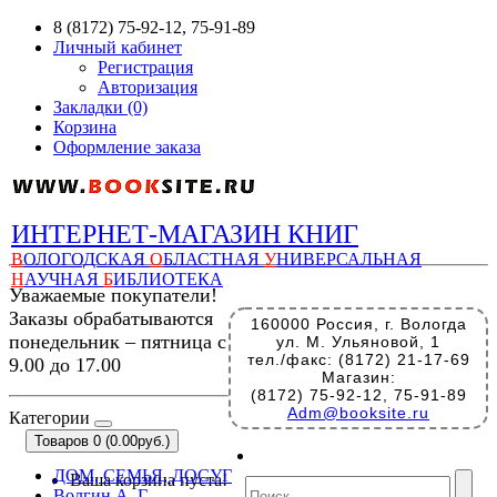
8 (8172) 75-92-12, 75-91-89
Личный кабинет
Регистрация
Авторизация
Закладки (0)
Корзина
Оформление заказа
ИНТЕРНЕТ-МАГАЗИН КНИГ
В
ОЛОГОДСКАЯ
О
БЛАСТНАЯ
У
НИВЕРСАЛЬНАЯ
Н
АУЧНАЯ
Б
ИБЛИОТЕКА
Уважаемые покупатели!
Заказы обрабатываются
160000 Россия, г. Вологда
понедельник – пятница с
ул. М. Ульяновой, 1
тел./факс: (8172) 21-17-69
9.00 до 17.00
Магазин:
(8172) 75-92-12, 75-91-89
Adm@booksite.ru
Категории
Товаров 0 (0.00руб.)
ДОМ, СЕМЬЯ, ДОСУГ
Ваша корзина пуста!
Волгин А. Г.