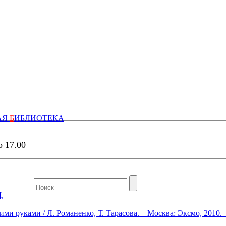
АЯ
Б
ИБЛИОТЕКА
о 17.00
,
 руками / Л. Романенко, Т. Тарасова. – Москва: Эксмо, 2010. –