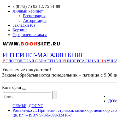
8 (8172) 75-92-12, 75-91-89
Личный кабинет
Регистрация
Авторизация
Закладки (0)
Корзина
Оформление заказа
ИНТЕРНЕТ-МАГАЗИН КНИГ
В
ОЛОГОДСКАЯ
О
БЛАСТНАЯ
У
НИВЕРСАЛЬНАЯ
Н
АУЧН
Уважаемые покупатели!
Заказы обрабатываются понедельник – пятница с 9.00 д
Категории
ДОМ
СЕМЬЯ, ДОСУГ
Романенко Л. Прически, стрижки, маникюр, педикюр своими
цв. ил. – ISBN 978-5-699-32418-7