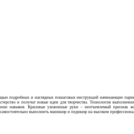
ощью подробных и наглядных пошаговых инструкций начинающие парикм
астерство и получат новые идеи для творчества. Технология выполнения
ании навыков. Красивые ухоженные руки – неотъемлемый признак же
е самостоятельно выполнить маникюр и педикюр на высоком профессион