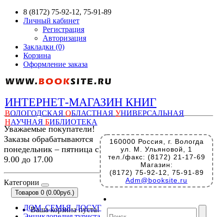
8 (8172) 75-92-12, 75-91-89
Личный кабинет
Регистрация
Авторизация
Закладки (0)
Корзина
Оформление заказа
ИНТЕРНЕТ-МАГАЗИН КНИГ
В
ОЛОГОДСКАЯ
О
БЛАСТНАЯ
У
НИВЕРСАЛЬНАЯ
Н
АУЧНАЯ
Б
ИБЛИОТЕКА
Уважаемые покупатели!
Заказы обрабатываются
160000 Россия, г. Вологда
понедельник – пятница с
ул. М. Ульяновой, 1
тел./факс: (8172) 21-17-69
9.00 до 17.00
Магазин:
(8172) 75-92-12, 75-91-89
Adm@booksite.ru
Категории
Товаров 0 (0.00руб.)
ДОМ, СЕМЬЯ, ДОСУГ
Ваша корзина пуста!
Энциклопедия туриста.