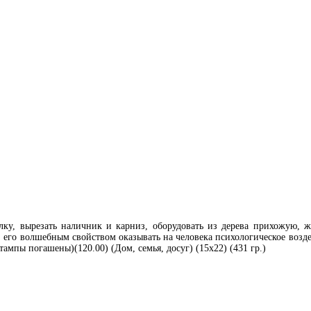
лку, вырезать наличник и карниз, оборудовать из дерева прихожую, ж
м, его волшебным свойством оказывать на человека психологическое воз
мпы погашены)(120.00) (Дом, семья, досуг) (15х22) (431 гр.)