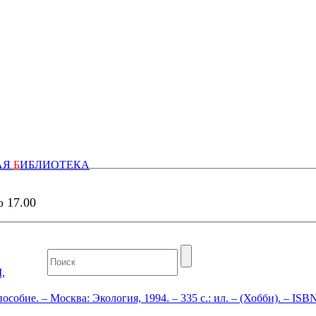
АЯ
Б
ИБЛИОТЕКА
о 17.00
,
обие. – Москва: Экология, 1994. – 335 с.: ил. – (Хобби). – ISBN