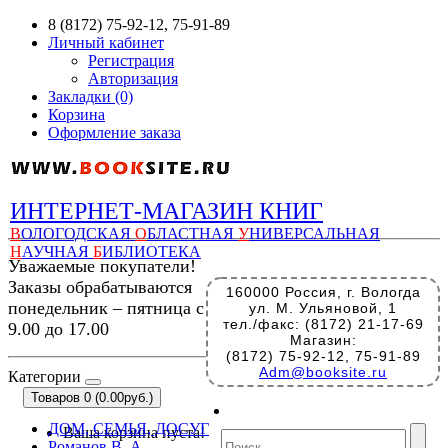
8 (8172) 75-92-12, 75-91-89
Личный кабинет
Регистрация
Авторизация
Закладки (0)
Корзина
Оформление заказа
ИНТЕРНЕТ-МАГАЗИН КНИГ
В
ОЛОГОДСКАЯ
О
БЛАСТНАЯ
У
НИВЕРСАЛЬНАЯ
Н
АУЧНАЯ
Б
ИБЛИОТЕКА
Уважаемые покупатели!
Заказы обрабатываются
160000 Россия, г. Вологда
понедельник – пятница с
ул. М. Ульяновой, 1
тел./факс: (8172) 21-17-69
9.00 до 17.00
Магазин:
(8172) 75-92-12, 75-91-89
Adm@booksite.ru
Категории
Товаров 0 (0.00руб.)
ДОМ, СЕМЬЯ, ДОСУГ
Ваша корзина пуста!
Романов В. А.