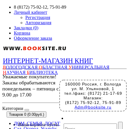
8 (8172) 75-92-12, 75-91-89
Личный кабинет
Регистрация
Авторизация
Закладки (0)
Корзина
Оформление заказа
ИНТЕРНЕТ-МАГАЗИН КНИГ
В
ОЛОГОДСКАЯ
О
БЛАСТНАЯ
У
НИВЕРСАЛЬНАЯ
Н
АУЧНАЯ
Б
ИБЛИОТЕКА
Уважаемые покупатели!
Заказы обрабатываются
160000 Россия, г. Вологда
понедельник – пятница с
ул. М. Ульяновой, 1
тел./факс: (8172) 21-17-69
9.00 до 17.00
Магазин:
(8172) 75-92-12, 75-91-89
Adm@booksite.ru
Категории
Товаров 0 (0.00руб.)
ДОМ, СЕМЬЯ, ДОСУГ
Ваша корзина пуста!
Сад. Огород. Усадьба: