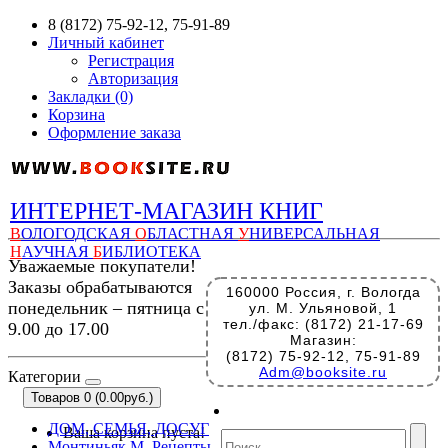
8 (8172) 75-92-12, 75-91-89
Личный кабинет
Регистрация
Авторизация
Закладки (0)
Корзина
Оформление заказа
ИНТЕРНЕТ-МАГАЗИН КНИГ
В
ОЛОГОДСКАЯ
О
БЛАСТНАЯ
У
НИВЕРСАЛЬНАЯ
Н
АУЧНАЯ
Б
ИБЛИОТЕКА
Уважаемые покупатели!
Заказы обрабатываются
160000 Россия, г. Вологда
понедельник – пятница с
ул. М. Ульяновой, 1
тел./факс: (8172) 21-17-69
9.00 до 17.00
Магазин:
(8172) 75-92-12, 75-91-89
Adm@booksite.ru
Категории
Товаров 0 (0.00руб.)
ДОМ, СЕМЬЯ, ДОСУГ
Ваша корзина пуста!
Монтиньяк М. Рецепты