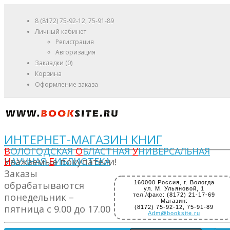
8 (8172) 75-92-12, 75-91-89
Личный кабинет
Регистрация
Авторизация
Закладки (0)
Корзина
Оформление заказа
ИНТЕРНЕТ-МАГАЗИН КНИГ
В
ОЛОГОДСКАЯ
О
БЛАСТНАЯ
У
НИВЕРСАЛЬНАЯ
Н
АУЧНАЯ
Б
ИБЛИОТЕКА
Уважаемые покупатели!
Заказы
обрабатываются
160000 Россия, г. Вологда
ул. М. Ульяновой, 1
понедельник –
тел./факс: (8172) 21-17-69
Магазин:
пятница с 9.00 до 17.00
(8172) 75-92-12, 75-91-89
Adm@booksite.ru