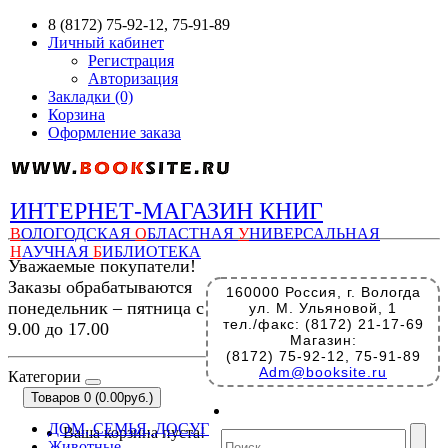
8 (8172) 75-92-12, 75-91-89
Личный кабинет
Регистрация
Авторизация
Закладки (0)
Корзина
Оформление заказа
ИНТЕРНЕТ-МАГАЗИН КНИГ
В
ОЛОГОДСКАЯ
О
БЛАСТНАЯ
У
НИВЕРСАЛЬНАЯ
Н
АУЧНАЯ
Б
ИБЛИОТЕКА
Уважаемые покупатели!
Заказы обрабатываются
160000 Россия, г. Вологда
понедельник – пятница с
ул. М. Ульяновой, 1
тел./факс: (8172) 21-17-69
9.00 до 17.00
Магазин:
(8172) 75-92-12, 75-91-89
Adm@booksite.ru
Категории
Товаров 0 (0.00руб.)
ДОМ, СЕМЬЯ, ДОСУГ
Ваша корзина пуста!
Животные