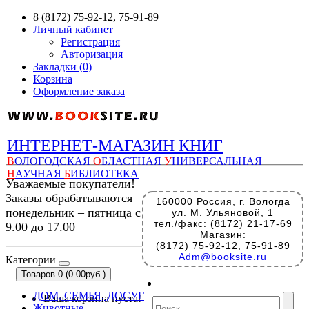
8 (8172) 75-92-12, 75-91-89
Личный кабинет
Регистрация
Авторизация
Закладки (0)
Корзина
Оформление заказа
ИНТЕРНЕТ-МАГАЗИН КНИГ
В
ОЛОГОДСКАЯ
О
БЛАСТНАЯ
У
НИВЕРСАЛЬНАЯ
Н
АУЧНАЯ
Б
ИБЛИОТЕКА
Уважаемые покупатели!
Заказы обрабатываются
160000 Россия, г. Вологда
понедельник – пятница с
ул. М. Ульяновой, 1
тел./факс: (8172) 21-17-69
9.00 до 17.00
Магазин:
(8172) 75-92-12, 75-91-89
Adm@booksite.ru
Категории
Товаров 0 (0.00руб.)
ДОМ, СЕМЬЯ, ДОСУГ
Ваша корзина пуста!
Животные