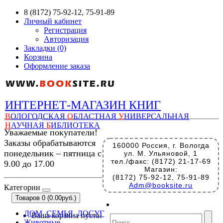
8 (8172) 75-92-12, 75-91-89
Личный кабинет
Регистрация
Авторизация
Закладки (0)
Корзина
Оформление заказа
ИНТЕРНЕТ-МАГАЗИН КНИГ
В
ОЛОГОДСКАЯ
О
БЛАСТНАЯ
У
НИВЕРСАЛЬНАЯ
Н
АУЧНАЯ
Б
ИБЛИОТЕКА
Уважаемые покупатели!
Заказы обрабатываются
160000 Россия, г. Вологда
понедельник – пятница с
ул. М. Ульяновой, 1
тел./факс: (8172) 21-17-69
9.00 до 17.00
Магазин:
(8172) 75-92-12, 75-91-89
Adm@booksite.ru
Категории
Товаров 0 (0.00руб.)
ДОМ, СЕМЬЯ, ДОСУГ
Ваша корзина пуста!
Животные