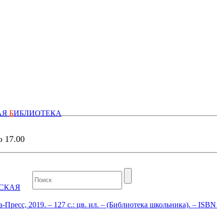
АЯ
Б
ИБЛИОТЕКА
о 17.00
СКАЯ
Пресс, 2019. – 127 с.: цв. ил. – (Библиотека школьника). – ISBN