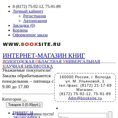
8 (8172) 75-92-12, 75-91-89
Личный кабинет
Регистрация
Авторизация
Закладки (0)
Корзина
Оформление заказа
ИНТЕРНЕТ-МАГАЗИН КНИГ
В
ОЛОГОДСКАЯ
О
БЛАСТНАЯ
У
НИВЕРСАЛЬНАЯ
Н
АУЧНАЯ
Б
ИБЛИОТЕКА
Уважаемые покупатели!
Заказы обрабатываются
160000 Россия, г. Вологда
понедельник – пятница с
ул. М. Ульяновой, 1
тел./факс: (8172) 21-17-69
9.00 до 17.00
Магазин:
(8172) 75-92-12, 75-91-89
Adm@booksite.ru
Категории
Товаров 0 (0.00руб.)
БИЗНЕС И
Ваша корзина пуста!
ЭКОНОМИКА