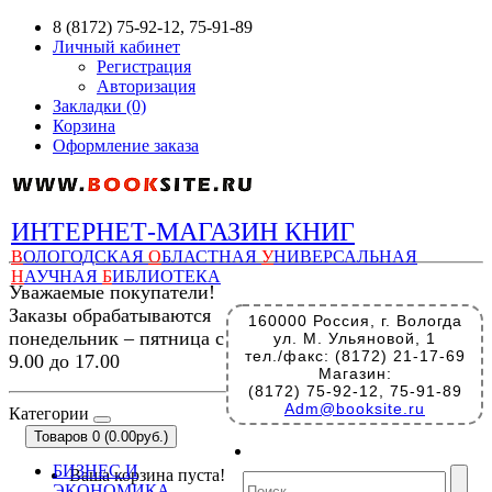
8 (8172) 75-92-12, 75-91-89
Личный кабинет
Регистрация
Авторизация
Закладки (0)
Корзина
Оформление заказа
ИНТЕРНЕТ-МАГАЗИН КНИГ
В
ОЛОГОДСКАЯ
О
БЛАСТНАЯ
У
НИВЕРСАЛЬНАЯ
Н
АУЧНАЯ
Б
ИБЛИОТЕКА
Уважаемые покупатели!
Заказы обрабатываются
160000 Россия, г. Вологда
понедельник – пятница с
ул. М. Ульяновой, 1
тел./факс: (8172) 21-17-69
9.00 до 17.00
Магазин:
(8172) 75-92-12, 75-91-89
Adm@booksite.ru
Категории
Товаров 0 (0.00руб.)
БИЗНЕС И
Ваша корзина пуста!
ЭКОНОМИКА