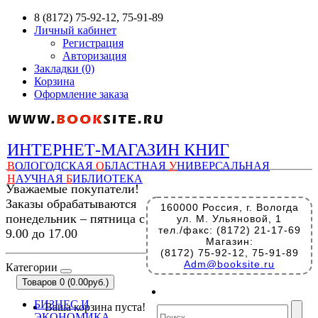
8 (8172) 75-92-12, 75-91-89
Личный кабинет
Регистрация
Авторизация
Закладки (0)
Корзина
Оформление заказа
ИНТЕРНЕТ-МАГАЗИН КНИГ
В
ОЛОГОДСКАЯ
О
БЛАСТНАЯ
У
НИВЕРСАЛЬНАЯ
Н
АУЧНАЯ
Б
ИБЛИОТЕКА
Уважаемые покупатели!
Заказы обрабатываются
160000 Россия, г. Вологда
понедельник – пятница с
ул. М. Ульяновой, 1
тел./факс: (8172) 21-17-69
9.00 до 17.00
Магазин:
(8172) 75-92-12, 75-91-89
Adm@booksite.ru
Категории
Товаров 0 (0.00руб.)
БИЗНЕС И
Ваша корзина пуста!
ЭКОНОМИКА