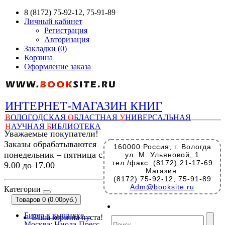
8 (8172) 75-92-12, 75-91-89
Личный кабинет
Регистрация
Авторизация
Закладки (0)
Корзина
Оформление заказа
ИНТЕРНЕТ-МАГАЗИН КНИГ
В
ОЛОГОДСКАЯ
О
БЛАСТНАЯ
У
НИВЕРСАЛЬНАЯ
Н
АУЧНАЯ
Б
ИБЛИОТЕКА
Уважаемые покупатели!
Заказы обрабатываются
160000 Россия, г. Вологда
понедельник – пятница с
ул. М. Ульяновой, 1
тел./факс: (8172) 21-17-69
9.00 до 17.00
Магазин:
(8172) 75-92-12, 75-91-89
Adm@booksite.ru
Категории
Товаров 0 (0.00руб.)
Бисер в вышивке. -
Ваша корзина пуста!
Москва: Ниола-Пресс,