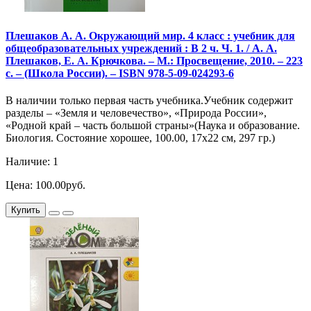
Плешаков А. А. Окружающий мир. 4 класс : учебник для
общеобразовательных учреждений : В 2 ч. Ч. 1. / А. А.
Плешаков, Е. А. Крючкова. – М.: Просвещение, 2010. – 223
с. – (Школа России). – ISBN 978-5-09-024293-6
В наличии только первая часть учебника.Учебник содержит
разделы – «Земля и человечество», «Природа России»,
«Родной край – часть большой страны»(Наука и образование.
Биология. Состояние хорошее, 100.00, 17х22 см, 297 гр.)
Наличие: 1
Цена: 100.00руб.
Купить