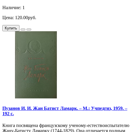
Наличие: 1
Цена: 120.00руб.
Купить
Пузанов И. И. Жан Батист Ламарк. – М.: Учпедгиз, 1959. –
192 с.
Книга посвящена французскому ученому-естествоиспытателю
Жану-Батисту Ламарку (1744-1829). Она отличается полным