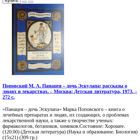
Купить
Поповский М. А. Панацея – дочь Эскулапа: рассказы о
людях и лекарствах. – Москва: Детская литература, 1973. –
272 с.
«Панацея – дочь Эскулапа» Марка Поповского – книга о
лечебных препаратах и людях, их создающих, о проблемах
лекарственной науки, а также о творчестве ученых:
фармакологов, ботаников, химиков.Состояние: Хорошее.
(120.00) (Детская литература) (Наука и образование. Биология)
(15х21) (309 гр.)