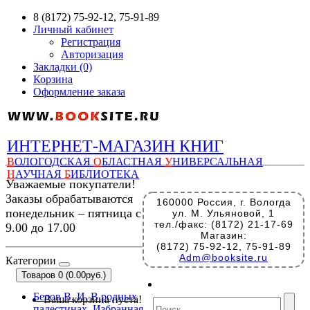
8 (8172) 75-92-12, 75-91-89
Личный кабинет
Регистрация
Авторизация
Закладки (0)
Корзина
Оформление заказа
ИНТЕРНЕТ-МАГАЗИН КНИГ
В
ОЛОГОДСКАЯ
О
БЛАСТНАЯ
У
НИВЕРСАЛЬНАЯ
Н
АУЧНАЯ
Б
ИБЛИОТЕКА
Уважаемые покупатели!
Заказы обрабатываются
160000 Россия, г. Вологда
понедельник – пятница с
ул. М. Ульяновой, 1
тел./факс: (8172) 21-17-69
9.00 до 17.00
Магазин:
(8172) 75-92-12, 75-91-89
Adm@booksite.ru
Категории
Товаров 0 (0.00руб.)
Белов В. И. В родных
Ваша корзина пуста!
палестинах. Избранная