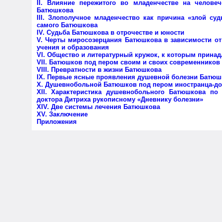
II. Влияние пережитого во младенчестве на челове
Батюшкова
III. Злополучное младенчество как причина «злой суд
самого Батюшкова
IV. Судьба Батюшкова в отрочестве и юности
V. Черты миросозерцания Батюшкова в зависимости от 
учения и образования
VI. Общество и литературный кружок, к которым прина
VII. Батюшков под пером своим и своих современников
VIII. Превратности в жизни Батюшкова
IX. Первые ясные проявления душевной болезни Батю
X. Душевнобольной Батюшков под пером иностранца-д
ХII. Характеристика душевнобольного Батюшкова по
доктора Дитриха рукописному «Дневнику болезни»
XIV. Две системы лечения Батюшкова
XV. Заключение
Приложения