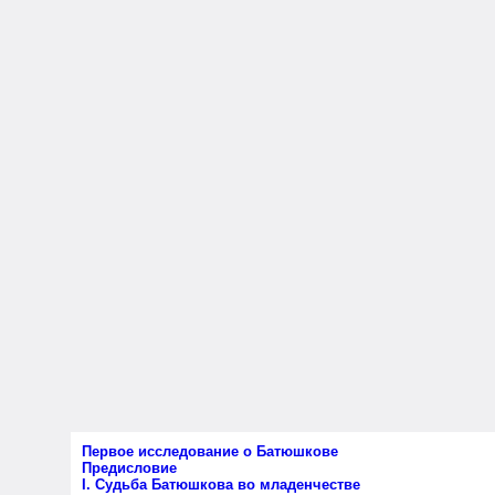
Первое исследование о Батюшкове
Предисловие
I. Судьба Батюшкова во младенчестве