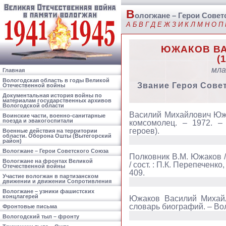
В
ологжане – Герои Совет
А
Б
В
Г
Д
Е
Ж
З
И
К
Л
М
Н
О
П
ЮЖАКОВ В
(
мла
Главная
Вологодская область в годы Великой
Звание Героя Сове
Отечественной войны
Документальная история войны по
материалам государственных архивов
Вологодской области
Василий Михайлович Южак
Воинские части, военно-санитарные
поезда и эвакогоспитали
комсомолец. – 1972. –
героев).
Военные действия на территории
области. Оборона Ошты (Вытегорский
район)
Вологжане – Герои Советского Союза
Полковник В.М. Южаков /
Вологжане на фронтах Великой
/ сост. : П.К. Перепеченко
Отечественной войны
409.
Участие вологжан в партизанском
движении и движении Сопротивления
Вологжане – узники фашистских
концлагерей
Южаков Василий Михайло
словарь биографий. – Воло
Фронтовые письма
Вологодский тыл – фронту