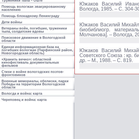
Труженики тыла – Оште
Южаков Василий Ивано
Помощь вологжан эвакуированному
Вологда, 1985. – С. 304-3
населению
Помощь блокадному Ленинграду
Дети войны
Южаков Василий Михайло
Ветераны войн, погибшие, труженики
биобиблиогр. материалы
тыла, солдатские вдовы
Молчанова]. – Вологда, 2010
Поисковое движение в Вологодской
области
Единая информационная база на
Южаков Василий Михайло
погибших вологжан (Парфинский район,
Новогородская область)
Советского Союза : кр. би
«Хранить вечно»: областной
др. – М., 1988. – С. 819.
кинофестиваль документальных
фильмов
Стихи о войне вологодских поэтов-
фронтовиков
Военные мемориалы, обелиски, парки
Победы на территории Вологодской
области
Вологда и война: карта
Череповец и война: карта