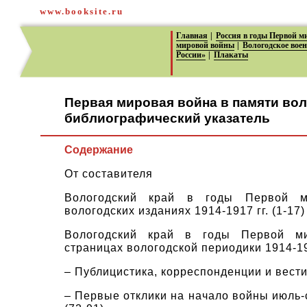
www.booksite.ru
Главная
|
Россия в годы Первой 
мировой войны
|
Вологодское вое
России»
|
Плакаты
Первая мировая война в памяти вол
библиографический указатель
Содержание
От составителя
Вологодский край в годы Первой 
вологодских изданиях 1914-1917 гг.
(1-17)
Вологодский край в годы Первой м
страницах вологодской периодики 1914-19
– Публицистика, корреспонденции и вест
– Первые отклики на начало войны июль-