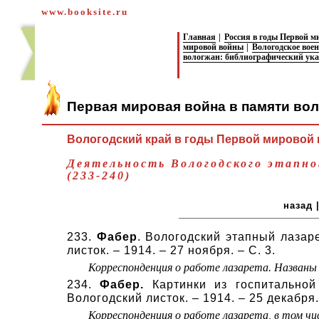
www.booksite.ru
Главная
|
Россия в годы Первой 
мировой войны
|
Вологодское вое
вологжан: библиографический ука
Первая мировая война в памяти во
Вологодский край в годы Первой мировой в
Деятельность Вологодского этапно
(233-240)
назад
233
.
Фабер
. Вологодский этапный лазаре
листок. – 1914. – 27 ноября. – С. 3.
Корреспонденция о работе лазарета. Названы 
234
.
Фабер.
Картинки из госпитальной 
Вологодский листок. – 1914. – 25 декабря. 
Корреспонденция о работе лазарета, в том чис