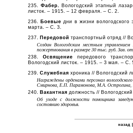
235
.
Фабер.
Вологодский этапный лазаре
листок. – 1915. – 12 февраля. – С. 2.
236
.
Боевые
дни в жизни вологодского э
марта. – С. 3.
237
.
Передовой
транспортный отряд // Вол
Создан Вологодским местным управлением 
пожертвования в размере 30 тыс. руб. Зав. от
238
.
Освящение
передового транспор
Вологодский листок. – 1915. – 3 мая. – С. 
239
.
Служебная
хроника // Вологодский ли
Награждены орденами персонал вологодского
Смирнова, Е.П. Парамонова, М.А. Острогина, 
240
.
Вакантная
должность // Вологодский л
Об уходе с должности помощника заведую
состоянию здоровья.
назад